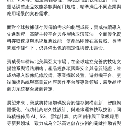
靈活調整產品效能參數與耐用規格，精準滿足不同產業與
應用場景的實務需求。
面對全球數據儲存與傳輸需求的劇烈成長，寶威持續導入
先進製程、高階主控平台與多層快取演算法，全面優化資
料存取速度與系統反應效能，使產品即便在高負載、長時
間運作條件下，仍具備出色的穩定性與使用壽命。
寶威長年耕耘北美與亞太市場，在全球建立完善的技術支
援體系與通路網絡，產品經多項國際安全與品質認證，並
成功導入影像紀錄設備、專業攝影裝置、遊戲機平台、雲
端備援系統與高畫質內容製作平台等專業領域，廣受品牌
商與系統整合廠商肯定。
展望未來，寶威將持續加碼投資於儲存架構創新、智能韌
體優化、低功耗高耐久性設計、與邊緣運算快取技術，同
時積極佈局 AI、5G、雲端計算、內容創作與工業級應用
等新興領域，致力成為全球高速儲存技術的關鍵推動者與