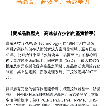
高品質、高效率、高競爭力
【寶威品牌歷史｜高速儲存技術的堅實推手】
寶威科技（POWIN Technology）自1984年創立以來，
深耕於高效能儲存技術與解決方案研發領域，至今已逾
41年。公司始終秉持「效能為本、品質至上」的核心精
神，專注於高速記憶卡、固態硬碟（SSD）、嵌入式儲存
模組及多元客製化儲存產品之開發，產品廣泛應用於行動
裝置、桌上型電腦、影像處理系統、工控設備與AIoT平
台。
寶威擁有完整的儲存技術開發鏈，涵蓋控制器整合、韌體
設計、NAND Flash測試驗證與高速介面協議開發，支援
多項傳輸標準，包括 PCIe Gen3/Gen4、NVMe、UHS-
I/II、V30等。透過高相容性、高穩定性的技術設計，能